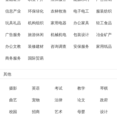
信息产业
环保绿化
农林牧渔
电子电工
服装纺织
玩具礼品
机构组织
家用电器
办公家具
轻工食品
广告服务
旅游休闲
机械机电
包装设计
冶金矿产
办公文教
装修建材
咨询调查
安保服务
家用纸品
商务服务
国际贸易
其他
摄影
英语
考试
教学
琴棋
曲艺
宠物
法律
论文
政府
校园
招商
艺术
母婴
设计