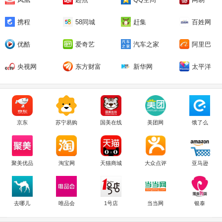
携程
58同城
赶集
百姓网
优酷
爱奇艺
汽车之家
阿里巴
巴
央视网
东方财富
新华网
太平洋
京东
苏宁易购
国美在线
美团网
饿了么
聚美优品
淘宝网
天猫商城
大众点评
亚马逊
去哪儿
唯品会
1号店
当当网
银泰