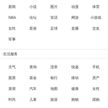
新闻
小说
图片
动漫
体育
NBA
论坛
笑话
网游
小游戏
女性
星座
足球
直播
交友
军事
生活服务
天气
查询
违章
快递
手机
股票
基金
银行
移动
房产
菜谱
汽车
地图
健康
女性
时尚
儿童
旅游
购物
团购