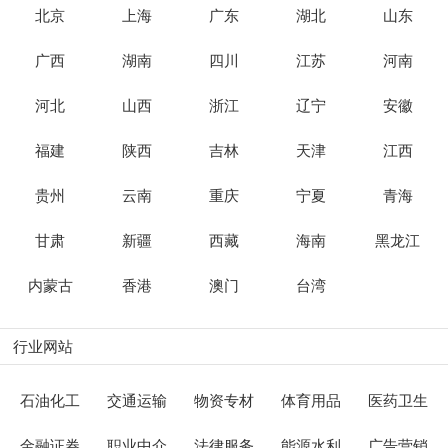
北京
上海
广东
湖北
山东
广西
湖南
四川
江苏
河南
河北
山西
浙江
辽宁
安徽
福建
陕西
吉林
天津
江西
贵州
云南
重庆
宁夏
青海
甘肃
新疆
西藏
海南
黑龙江
内蒙古
香港
澳门
台湾
行业网站
石油化工
交通运输
物资专材
体育用品
医药卫生
金融证券
职业中介
法律服务
能源水利
广告营销