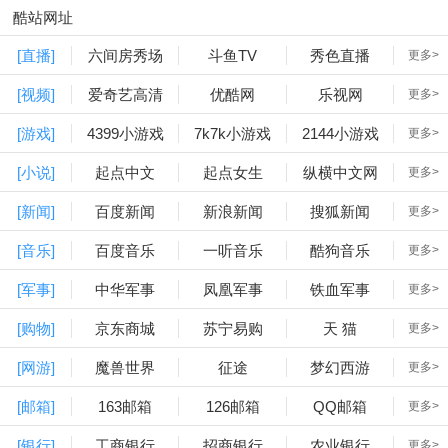
酷站网址
[直播]
六间房秀场
斗鱼TV
秀色直播
更多>
[视频]
爱奇艺高清
优酷网
乐视网
更多>
[游戏]
4399小游戏
7k7k小游戏
2144小游戏
更多>
[小说]
起点中文
起点女生
纵横中文网
更多>
[新闻]
百度新闻
新浪新闻
搜狐新闻
更多>
[音乐]
百度音乐
一听音乐
酷狗音乐
更多>
[军事]
中华军事
凤凰军事
铁血军事
更多>
[购物]
京东商城
苏宁易购
天 猫
更多>
[网游]
魔兽世界
征途
梦幻西游
更多>
[邮箱]
163邮箱
126邮箱
QQ邮箱
更多>
[银行]
工商银行
招商银行
农业银行
更多>