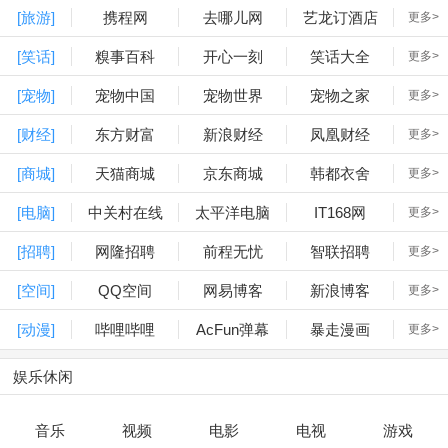
[旅游]
携程网
去哪儿网
艺龙订酒店
更多>
[笑话]
糗事百科
开心一刻
笑话大全
更多>
[宠物]
宠物中国
宠物世界
宠物之家
更多>
[财经]
东方财富
新浪财经
凤凰财经
更多>
[商城]
天猫商城
京东商城
韩都衣舍
更多>
[电脑]
中关村在线
太平洋电脑
IT168网
更多>
[招聘]
网隆招聘
前程无忧
智联招聘
更多>
[空间]
QQ空间
网易博客
新浪博客
更多>
[动漫]
哔哩哔哩
AcFun弹幕
暴走漫画
更多>
娱乐休闲
音乐
视频
电影
电视
游戏