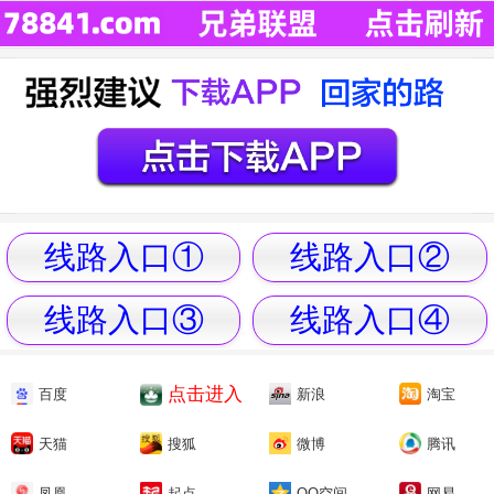
线路入口①
线路入口②
线路入口③
线路入口④
点击进入
百度
新浪
淘宝
天猫
搜狐
微博
腾讯
凤凰
起点
QQ空间
网易