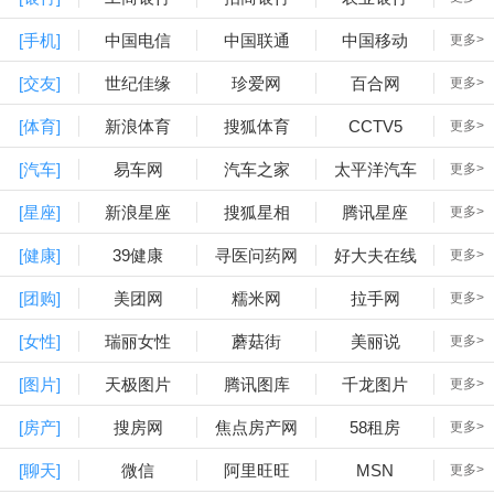
[手机]
中国电信
中国联通
中国移动
更多>
[交友]
世纪佳缘
珍爱网
百合网
更多>
[体育]
新浪体育
搜狐体育
CCTV5
更多>
[汽车]
易车网
汽车之家
太平洋汽车
更多>
[星座]
新浪星座
搜狐星相
腾讯星座
更多>
[健康]
39健康
寻医问药网
好大夫在线
更多>
[团购]
美团网
糯米网
拉手网
更多>
[女性]
瑞丽女性
蘑菇街
美丽说
更多>
[图片]
天极图片
腾讯图库
千龙图片
更多>
[房产]
搜房网
焦点房产网
58租房
更多>
[聊天]
微信
阿里旺旺
MSN
更多>